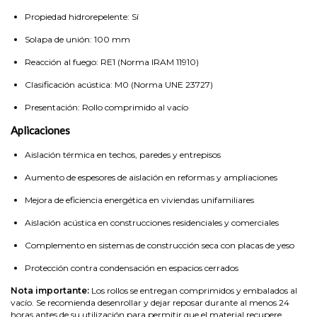
Propiedad hidrorepelente: Sí
Solapa de unión: 100 mm
Reacción al fuego: RE1 (Norma IRAM 11910)
Clasificación acústica: M0 (Norma UNE 23727)
Presentación: Rollo comprimido al vacío
Aplicaciones
Aislación térmica en techos, paredes y entrepisos
Aumento de espesores de aislación en reformas y ampliaciones
Mejora de eficiencia energética en viviendas unifamiliares
Aislación acústica en construcciones residenciales y comerciales
Complemento en sistemas de construcción seca con placas de yeso
Protección contra condensación en espacios cerrados
Nota importante:
Los rollos se entregan comprimidos y embalados al
vacío. Se recomienda desenrollar y dejar reposar durante al menos 24
horas antes de su utilización para permitir que el material recupere