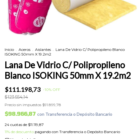
Inicio
.
Aceros
.
Aislantes
.
Lana De Vidrio C/ Polipropileno Blanco
ISOKING 50mm X 19.2m2
Lana De Vidrio C/ Polipropileno
Blanco ISOKING 50mm X 19.2m2
$111.198,73
-
10
%
OFF
$123.554,14
Precio sin impuestos
$91.899,78
$98.966,87
con
Transferencia o Depósito Bancario
24
cuotas de
$11.119,87
11% de descuento
pagando con Transferencia o Depósito Bancario