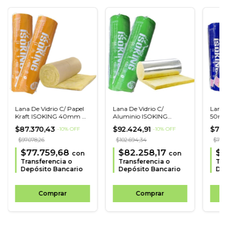
Lana De Vidrio C/ Papel
Lana De Vidrio C/
Lana 
Kraft ISOKING 40mm X
Aluminio ISOKING
50mm
21.6m2
100mm X 13.2m2
$87.370,43
$92.424,91
$70.
-
10
%
OFF
-
10
%
OFF
$97.078,26
$102.694,34
$77.9
$77.759,68
$82.258,17
$6
con
con
Transferencia o
Transferencia o
Tra
Depósito Bancario
Depósito Bancario
Dep